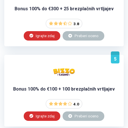
Bonus 100% do €300 + 25 brezplačnih vrtljajev
3.8
Igrajte zdaj
Preberi oceno
5
Bonus 100% do €100 + 100 brezplačnih vrtljajev
4.0
Igrajte zdaj
Preberi oceno