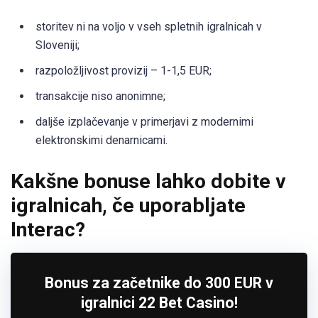
storitev ni na voljo v vseh spletnih igralnicah v
Sloveniji;
razpoložljivost provizij – 1-1,5 EUR;
transakcije niso anonimne;
daljše izplačevanje v primerjavi z modernimi
elektronskimi denarnicami.
Kakšne bonuse lahko dobite v
igralnicah, če uporabljate
Interac?
Bonus za začetnike do 300 EUR v
igralnici 22 Bet Casino!