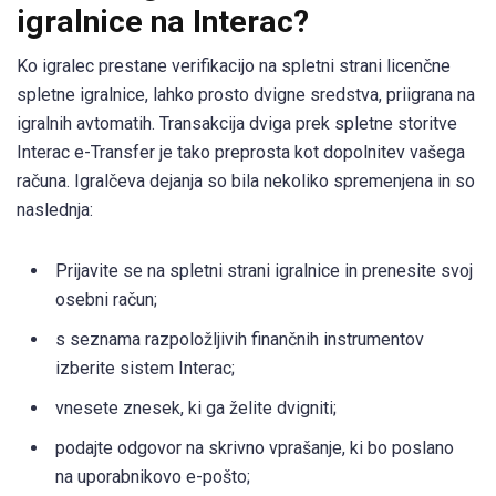
igralnice na Interac?
Ko igralec prestane verifikacijo na spletni strani licenčne
spletne igralnice, lahko prosto dvigne sredstva, priigrana na
igralnih avtomatih. Transakcija dviga prek spletne storitve
Interac e-Transfer je tako preprosta kot dopolnitev vašega
računa. Igralčeva dejanja so bila nekoliko spremenjena in so
naslednja:
Prijavite se na spletni strani igralnice in prenesite svoj
osebni račun;
s seznama razpoložljivih finančnih instrumentov
izberite sistem Interac;
vnesete znesek, ki ga želite dvigniti;
podajte odgovor na skrivno vprašanje, ki bo poslano
na uporabnikovo e-pošto;