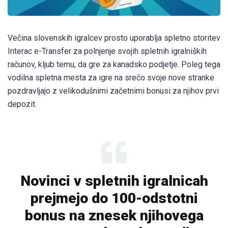
Večina slovenskih igralcev prosto uporablja spletno storitev
Interac e-Transfer za polnjenje svojih spletnih igralniških
računov, kljub temu, da gre za kanadsko podjetje. Poleg tega
vodilna spletna mesta za igre na srečo svoje nove stranke
pozdravljajo z velikodušnimi začetnimi bonusi za njihov prvi
depozit.
Novinci v spletnih igralnicah
prejmejo do 100-odstotni
bonus na znesek njihovega