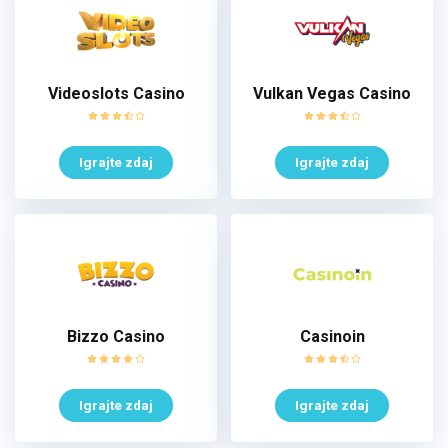
Videoslots Casino
Vulkan Vegas Casino
Igrajte zdaj
Igrajte zdaj
Bizzo Casino
Casinoin
Igrajte zdaj
Igrajte zdaj