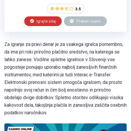
3.5
Igrajte zdaj
Preberi oceno
Za igranje za pravi denar je za vsakega igralca pomembno,
da ima pri roki priročno plačilno sredstvo, na katerega se
lahko zanese. Vodilne spletne igralnice v Sloveniji vse
pogosteje ponujajo uporabo najbolj zanesljivih finančnih
instrumentov, med katerimi je tudi Interac e-Transfer.
Elektronski prenosni sistem omogoča igralcem, da prosto
napolnijo svoj račun in čim bolj enostavno in priročno
obdelajo dvige dobitkov. Spletno storitev odlikujejo visoka
kakovost dela, takojšnja plačila in zanesljiva zaščita osebnih
podatkov naročnikov.