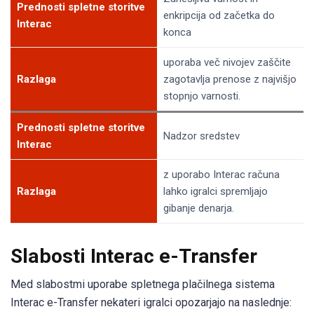
Prednosti spletne storitve
enkripcija od začetka do
Interac
konca
uporaba več nivojev zaščite
Razlaga
zagotavlja prenose z najvišjo
stopnjo varnosti.
Prednosti spletne storitve
Nadzor sredstev
Interac
z uporabo Interac računa
Razlaga
lahko igralci spremljajo
gibanje denarja.
Slabosti Interac e-Transfer
Med slabostmi uporabe spletnega plačilnega sistema
Interac e-Transfer nekateri igralci opozarjajo na naslednje: