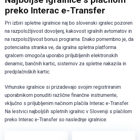
preko Interac e-Transfer
Pri izbiri spletne igralnice naj bo slovenski igralec pozoren
na razpoložljivost dovoljenj, kakovost igralnih avtomatov in
na razpoložljivost bonus programa. Enako pomembno je, da
potencialna stranka ve, da igralna spletna platforma
igralcem omogoča uporabo priljubljenih elektronskih
denarnic, bančnih kartic, sistemov za spletne nakazila in
predplačniških kartic.
Vrhunske igralnice si prizadevajo svojim registriranim
uporabnikom ponuditi različne finančne instrumente,
vključno s priljubljenim načinom plačila Interac e-Transfer.
Na lestvici najboljših spletnih igralnic v Sloveniji s plačilom
preko Interac e-Transfer so naslednje igralnice: