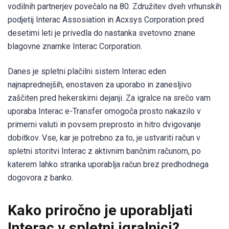
vodilnih partnerjev povečalo na 80. Združitev dveh vrhunskih
podjetij Interac Assosiation in Acxsys Corporation pred
desetimi leti je privedla do nastanka svetovno znane
blagovne znamke Interac Corporation.
Danes je spletni plačilni sistem Interac eden
najnaprednejših, enostaven za uporabo in zanesljivo
zaščiten pred hekerskimi dejanji. Za igralce na srečo vam
uporaba Interac e-Transfer omogoča prosto nakazilo v
primerni valuti in povsem preprosto in hitro dvigovanje
dobitkov. Vse, kar je potrebno za to, je ustvariti račun v
spletni storitvi Interac z aktivnim bančnim računom, po
katerem lahko stranka uporablja račun brez predhodnega
dogovora z banko.
Kako priročno je uporabljati
Interac v spletni igralnici?