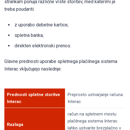
strankam ponuja različne vrste storitev, med katerimi je
treba poudariti:
z uporabo debetne kartice;
spletna banka;
direkten elektronski prenos.
Glavne prednosti uporabe spletnega plačilnega sistema
Interac vključujejo naslednje:
Prednosti spletne storitve
Preprosto ustvarjanje računa
Interac
Interac
račun na spletnem mestu
plačilnega sistema Interac
Razlaga
lahko ustvarite brezplačno v