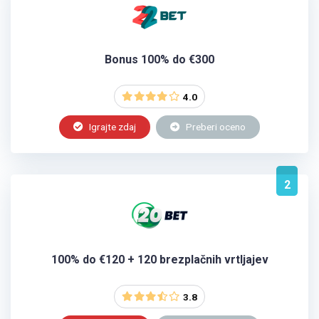
Bonus 100% do €300
4.0
Igrajte zdaj
Preberi oceno
2
100% do €120 + 120 brezplačnih vrtljajev
3.8