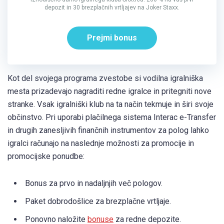
depozit in 30 brezplačnih vrtljajev na Joker Staxx.
Prejmi bonus
Kot del svojega programa zvestobe si vodilna igralniška
mesta prizadevajo nagraditi redne igralce in pritegniti nove
stranke. Vsak igralniški klub na ta način tekmuje in širi svoje
občinstvo. Pri uporabi plačilnega sistema Interac e-Transfer
in drugih zanesljivih finančnih instrumentov za polog lahko
igralci računajo na naslednje možnosti za promocije in
promocijske ponudbe:
Bonus za prvo in nadaljnjih več pologov.
Paket dobrodošlice za brezplačne vrtljaje.
Ponovno naložite
bonuse
za redne depozite.