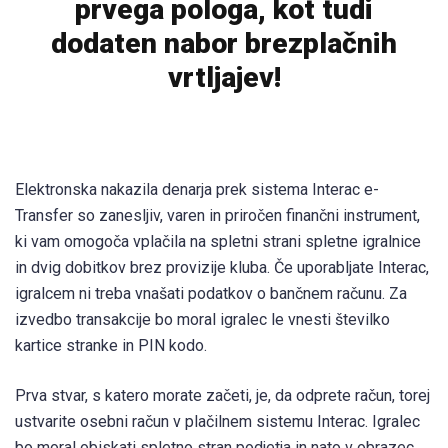
prvega pologa, kot tudi
dodaten nabor brezplačnih
vrtljajev!
Elektronska nakazila denarja prek sistema Interac e-
Transfer so zanesljiv, varen in priročen finančni instrument,
ki vam omogoča vplačila na spletni strani spletne igralnice
in dvig dobitkov brez provizije kluba. Če uporabljate Interac,
igralcem ni treba vnašati podatkov o bančnem računu. Za
izvedbo transakcije bo moral igralec le vnesti številko
kartice stranke in PIN kodo.
Prva stvar, s katero morate začeti, je, da odprete račun, torej
ustvarite osebni račun v plačilnem sistemu Interac. Igralec
bo moral obiskati spletno stran podjetja in nato v obrazec