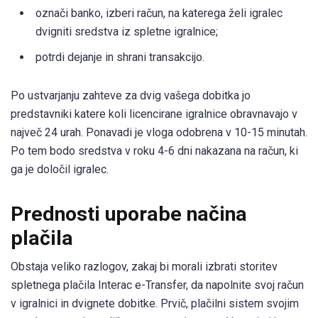
označi banko, izberi račun, na katerega želi igralec
dvigniti sredstva iz spletne igralnice;
potrdi dejanje in shrani transakcijo.
Po ustvarjanju zahteve za dvig vašega dobitka jo
predstavniki katere koli licencirane igralnice obravnavajo v
največ 24 urah. Ponavadi je vloga odobrena v 10-15 minutah.
Po tem bodo sredstva v roku 4-6 dni nakazana na račun, ki
ga je določil igralec.
Prednosti uporabe načina
plačila
Obstaja veliko razlogov, zakaj bi morali izbrati storitev
spletnega plačila Interac e-Transfer, da napolnite svoj račun
v igralnici in dvignete dobitke. Prvič, plačilni sistem svojim