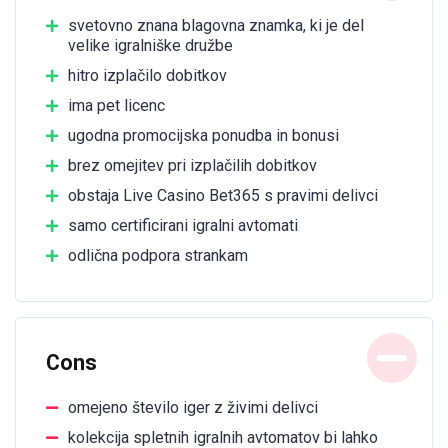
svetovno znana blagovna znamka, ki je del
velike igralniške družbe
hitro izplačilo dobitkov
ima pet licenc
ugodna promocijska ponudba in bonusi
brez omejitev pri izplačilih dobitkov
obstaja Live Casino Bet365 s pravimi delivci
samo certificirani igralni avtomati
odlična podpora strankam
Cons
omejeno število iger z živimi delivci
kolekcija spletnih igralnih avtomatov bi lahko