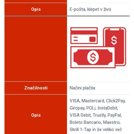
Opis
E-pošta, klepet v živo
Značilnosti
Načini plačila:
VISA, Mastercard, Click2Pay,
Giropay, POLi, InstaDebit,
Opis
VISA Debit, Trustly, PayPal,
Boleto Bancario, Maestro,
Skrill 1-Tap in še veliko več