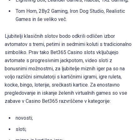
Tom Horn, 2By2 Gaming, Iron Dog Studio, Realistic
Games in še veliko več.
Ljubitelji klasičnih slotov bodo odkrili odličen izbor
avtomatov s tremi, petimi in sedmimi koluti s tradicionalno
simboliko. Prav tako Bet365 Casino slots vključujejo
avtomate s progresivnim jackpotom, video sloti z
bonusnimi možnostmi, za ljubitelje miznih iger pa so na
voljo različni simulatorji s kartičnimi igrami, igre ruleta,
kocke, bingo, loterije, srečkasti kartice. Za enostavno
pregledovanje in iskanje želenih virtualnih games so vse
zabave v Casino Bet365 razvrščene v kategorije:
novosti;
sloti;