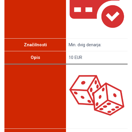
Značilnosti
Min. dvig denarja:
Opis
10 EUR