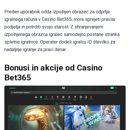
Preden uporabnik odda izpolnjen obrazec za odprtje
igralnega računa v Casino Bet365, mora sprejeti pravila
podjetja in potrditi svojo starost. Z shranjevanjem
izpolnjenega obrazca igralec samodejno postane stranka
spletne igralnice. Operater dodeli igralcu ID številko za
nadaljnje igranje za pravi denar.
Bonusi in akcije od Casino
Bet365