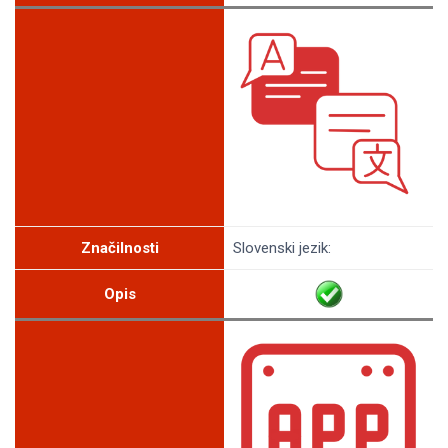
Značilnosti
Slovenski jezik:
Opis