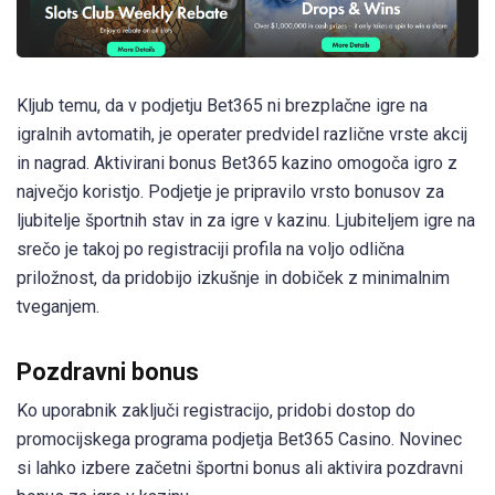
Kljub temu, da v podjetju Bet365 ni brezplačne igre na
igralnih avtomatih, je operater predvidel različne vrste akcij
in nagrad. Aktivirani bonus Bet365 kazino omogoča igro z
največjo koristjo. Podjetje je pripravilo vrsto bonusov za
ljubitelje športnih stav in za igre v kazinu. Ljubiteljem igre na
srečo je takoj po registraciji profila na voljo odlična
priložnost, da pridobijo izkušnje in dobiček z minimalnim
tveganjem.
Pozdravni bonus
Ko uporabnik zaključi registracijo, pridobi dostop do
promocijskega programa podjetja Bet365 Casino. Novinec
si lahko izbere začetni športni bonus ali aktivira pozdravni