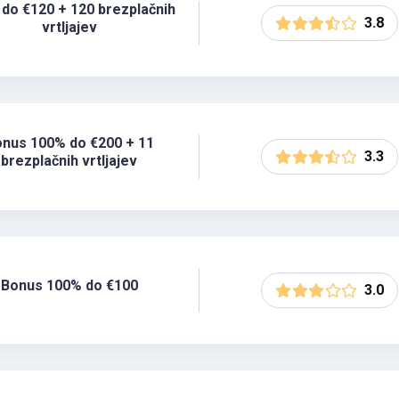
do €120 + 120 brezplačnih
3.8
vrtljajev
nus 100% do €200 + 11
3.3
brezplačnih vrtljajev
Bonus 100% do €100
3.0