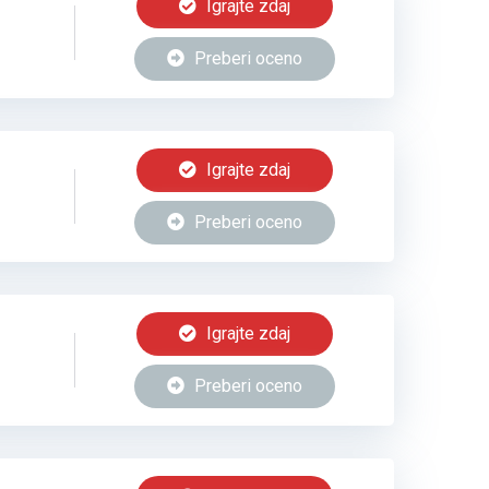
Igrajte zdaj
Preberi oceno
Igrajte zdaj
Preberi oceno
Igrajte zdaj
Preberi oceno