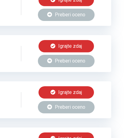
Preberi oceno
Igrajte zdaj
Preberi oceno
Igrajte zdaj
Preberi oceno