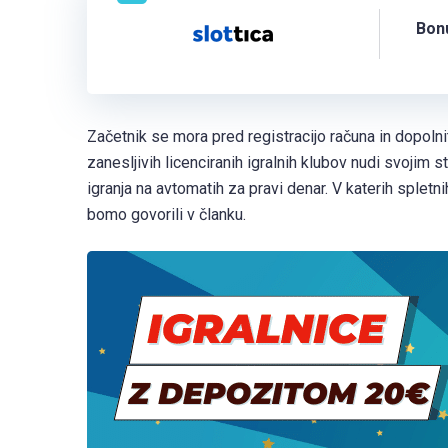
Bon
Začetnik se mora pred registracijo računa in dopolnit
zanesljivih licenciranih igralnih klubov nudi svojim 
igranja na avtomatih za pravi denar. V katerih sple
bomo govorili v članku.