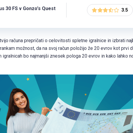
us 30 FS v Gonzo's Quest
3.5
vijo računa prepričati o celovitosti spletne igralnice in izbrati 
strankam možnost, da na svoj račun položijo že 20 evrov kot prvi d
tnih igralnicah bo najmanjši znesek pologa 20 evrov in kako lahko