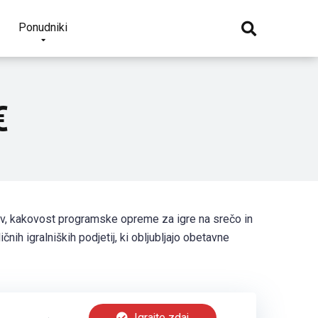
Ponudniki
€
atov, kakovost programske opreme za igre na srečo in
čnih igralniških podjetij, ki obljubljajo obetavne
Igrajte zdaj