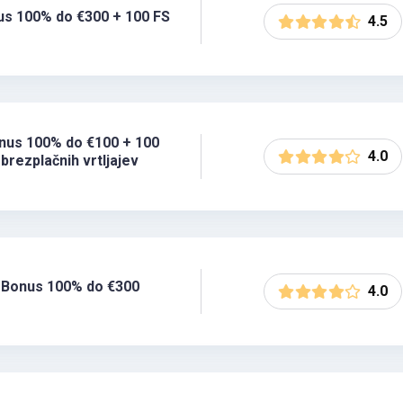
s 100% do €300 + 100 FS
4.5
nus 100% do €100 + 100
4.0
brezplačnih vrtljajev
Bonus 100% do €300
4.0