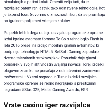
simulatorjih s petimi koluti. Omeniti velja tudi, da je
razvijalec patentiran lastnik tako edinstvene tehnologije, kot
je Expand Icon. Govorimo o zmožnosti ikon, da se premikajo
po igralnem polju med vrtenjem kolutov.
Po petih letih trdega dela je razvijalec programske opreme
izdal igralne avtomate formata To Go s tehnologijo Flash in
leta 2016 prešel na izdajo mobilnih igralnih avtomatov, ki
podpirajo tehnologijo HTML5. BetSoft Gaming zaposluje
dvesto talentiranih strokovnjakov. Ponudnik daje glavni
poudarek v svojih aktivnostih uvajanju inovacij. Torej, izdelki
blagovne znamke se ponašajo z edinstvenimi zanimivimi
možnostmi – Vzemi nagrado in Turnir. Izdelki razvijalca
programske opreme se redno nagrajujejo s prestižnimi
nagradami 5Star, G2E, Malta iGaming Awards, EGR.
Vrste casino iger razvijalca