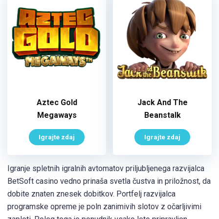
Aztec Gold
Jack And The
Megaways
Beanstalk
Igrajte zdaj
Igrajte zdaj
Igranje spletnih igralnih avtomatov priljubljenega razvijalca
BetSoft casino vedno prinaša svetla čustva in priložnost, da
dobite znaten znesek dobitkov. Portfelj razvijalca
programske opreme je poln zanimivih slotov z očarljivimi