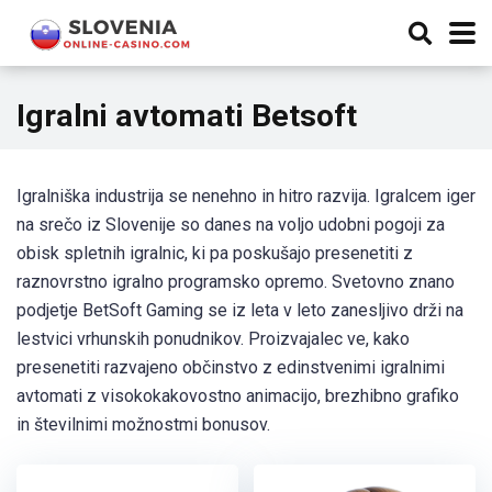
Igralni avtomati Betsoft
Igralniška industrija se nenehno in hitro razvija. Igralcem iger
na srečo iz Slovenije so danes na voljo udobni pogoji za
obisk spletnih igralnic, ki pa poskušajo presenetiti z
raznovrstno igralno programsko opremo. Svetovno znano
podjetje BetSoft Gaming se iz leta v leto zanesljivo drži na
lestvici vrhunskih ponudnikov. Proizvajalec ve, kako
presenetiti razvajeno občinstvo z edinstvenimi igralnimi
avtomati z visokokakovostno animacijo, brezhibno grafiko
in številnimi možnostmi bonusov.