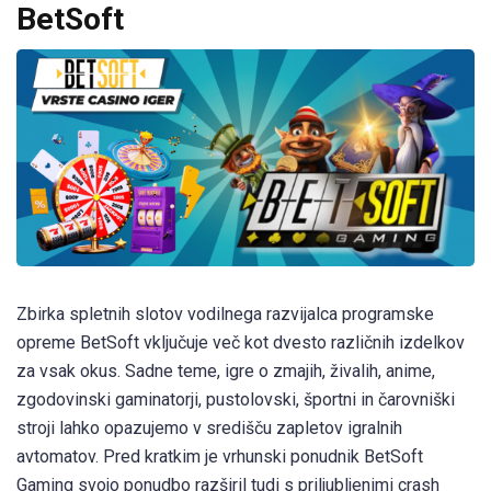
BetSoft
Zbirka spletnih slotov vodilnega razvijalca programske
opreme BetSoft vključuje več kot dvesto različnih izdelkov
za vsak okus. Sadne teme, igre o zmajih, živalih, anime,
zgodovinski gaminatorji, pustolovski, športni in čarovniški
stroji lahko opazujemo v središču zapletov igralnih
avtomatov. Pred kratkim je vrhunski ponudnik BetSoft
Gaming svojo ponudbo razširil tudi s priljubljenimi crash