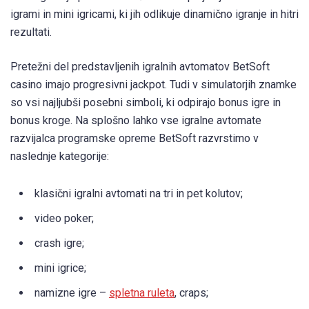
igrami in mini igricami, ki jih odlikuje dinamično igranje in hitri
rezultati.
Pretežni del predstavljenih igralnih avtomatov BetSoft
casino imajo progresivni jackpot. Tudi v simulatorjih znamke
so vsi najljubši posebni simboli, ki odpirajo bonus igre in
bonus kroge. Na splošno lahko vse igralne avtomate
razvijalca programske opreme BetSoft razvrstimo v
naslednje kategorije:
klasični igralni avtomati na tri in pet kolutov;
video poker;
crash igre;
mini igrice;
namizne igre –
spletna ruleta
, craps;