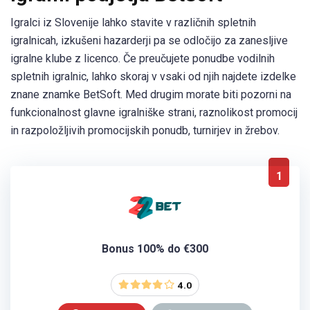
Igralci iz Slovenije lahko stavite v različnih spletnih
igralnicah, izkušeni hazarderji pa se odločijo za zanesljive
igralne klube z licenco. Če preučujete ponudbe vodilnih
spletnih igralnic, lahko skoraj v vsaki od njih najdete izdelke
znane znamke BetSoft. Med drugim morate biti pozorni na
funkcionalnost glavne igralniške strani, raznolikost promocij
in razpoložljivih promocijskih ponudb, turnirjev in žrebov.
1
Bonus 100% do €300
4.0