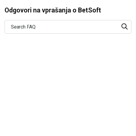
Odgovori na vprašanja o BetSoft
Ali ponudnik BetSoft Gaming ponuja
možnost testiranja svojih iger?
Da, večina simulatorjev BetSoft Gaming je na voljo
v predstavitveni različici za brezplačno igro.
Kje lahko slovenski igralci igrajo igre
BetSoft Gaming?
Kako začeti staviti pravi denar v igralnih