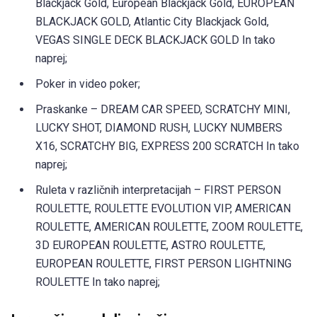
Blackjack Gold, European Blackjack Gold, EUROPEAN
BLACKJACK GOLD, Atlantic City Blackjack Gold,
VEGAS SINGLE DECK BLACKJACK GOLD In tako
naprej;
Poker in video poker;
Praskanke – DREAM CAR SPEED, SCRATCHY MINI,
LUCKY SHOT, DIAMOND RUSH, LUCKY NUMBERS
X16, SCRATCHY BIG, EXPRESS 200 SCRATCH In tako
naprej;
Ruleta v različnih interpretacijah – FIRST PERSON
ROULETTE, ROULETTE EVOLUTION VIP, AMERICAN
ROULETTE, AMERICAN ROULETTE, ZOOM ROULETTE,
3D EUROPEAN ROULETTE, ASTRO ROULETTE,
EUROPEAN ROULETTE, FIRST PERSON LIGHTNING
ROULETTE In tako naprej;