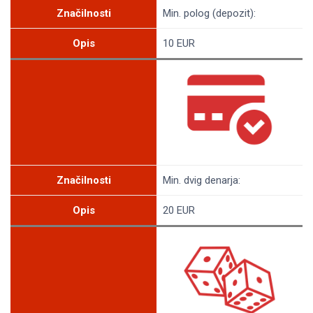
Značilnosti
Min. polog (depozit):
Opis
10 EUR
Značilnosti
Min. dvig denarja:
Opis
20 EUR