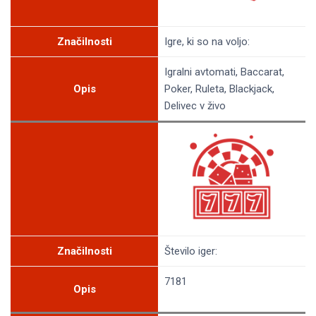
Značilnosti
Igre, ki so na voljo:
Igralni avtomati, Baccarat,
Opis
Poker, Ruleta, Blackjack,
Delivec v živo
Značilnosti
Število iger:
7181
Opis