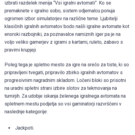
izbrati razdelek menija “Vsi igralni avtomati”. Ko se
premaknete v igralno sobo, sistem odjemalcu ponuja
ogromen izbor simulatorjev na različne teme. Ljubitelji
klasičnih igralnih avtomatov bodo našli igralne avtomate kot
enoroki razbojniki, za poznavalce namiznih iger pa je na
voljo veliko gamerjev z igrami s kartami, ruleto, zabavo s
pravimi krupjeji.
Poleg tega je spletno mesto za igre na srečo za tiste, ki so
pripravljeni tvegati, pripravilo zbirko igralnih avtomatov s
progresivnim nagradnim skladom. Ločeni bloki so prisotni
na uradni spletni strani izbire slotov za tekmovanja na
turnirjih. Za udobje iskanja želenega igralnega avtomata na
spletnem mestu podjetja so vsi gaminatorji razvrščeni v
naslednje kategorije:
Jackpoti.