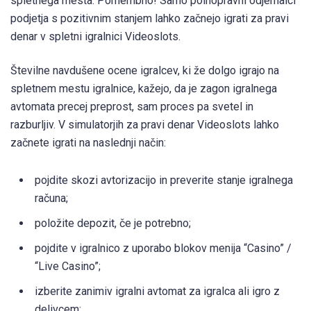
spletnega mesta. Pomembno! Samo polnopravni odjemalci
podjetja s pozitivnim stanjem lahko začnejo igrati za pravi
denar v spletni igralnici Videoslots.
Številne navdušene ocene igralcev, ki že dolgo igrajo na
spletnem mestu igralnice, kažejo, da je zagon igralnega
avtomata precej preprost, sam proces pa svetel in
razburljiv. V simulatorjih za pravi denar Videoslots lahko
začnete igrati na naslednji način:
pojdite skozi avtorizacijo in preverite stanje igralnega
računa;
položite depozit, če je potrebno;
pojdite v igralnico z uporabo blokov menija “Casino” /
“Live Casino”;
izberite zanimiv igralni avtomat za igralca ali igro z
delivcem;