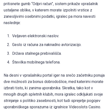
pritisnete gumb “Odpri račun”, sistem prikaže vprašalnik
ustaljene oblike, v katerem morate izpolniti vrstice z
zanesljivimi osebnimi podatki, igralec pa mora navesti
naslednje:
Veljaven elektronski naslov.
Geslo iz računa za naknadno avtorizacijo.
Država stalnega prebivališča.
Številka mobilnega telefona.
Na desni v vprašalniku portal iger na srečo začetniku ponuja
dve možnosti za bonus dobrodošlice, med katerimi morate
izbrati tisto, ki zanima uporabnika. Skratka, tako kot v
mnogih drugih spletnih klubih, mora igralec odkljukati svoje
strinjanje s politiko zasebnosti, kot tudi sprejetje pogojev
uporabniškega sporazuma iz igralnice Videoslots Casino.