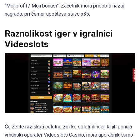
“Moj profil / Moji bonusi”. Začetnik mora pridobiti nazaj
nagrado, pri čemer upošteva stavo x35.
Raznolikost iger v igralnici
Videoslots
Če želite raziskati celotno zbirko spletnih iger, ki jih ponuja
vrhunski operater Videoslots Casino, mora uporabnik samo