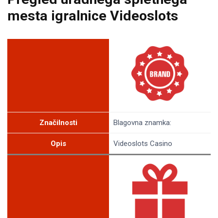
mesta igralnice Videoslots
Značilnosti
Blagovna znamka:
Opis
Videoslots Casino