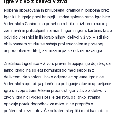
Igre v živo z delivci v živo
Nobena spoštovana in priljubljena igralnica ni popolna brez
iger, ki jih igrajo pravi krupjeji. Uradna spletna stran igralnice
Videoslots Casino ima posebno rubriko z izborom najbolj
zanimivih in priljubljenih namiznih iger in iger s kartami, ki se
odvijajo v resnici in jih igrajo njihovi delivci v živo. V stilsko
oblikovanem studiu se nahaja profesionalen in posebej
usposobljen voditelj, za mizami pa se odvija prava igra.
Značilnost igralnice v živo s pravim krupjejem je dejstvo, da
lahko igralci na spletu komunicirajo med seboj in z
delivcem. Na zaslonu lahko odjemalec spletne igralnice
Videoslots uporablja ploščo za polaganje stav in upravljanje
igre s svoje strani. Glavna prednost iger v živo z delivci v
živo v igralnici Videoslots je dejstvo, da lahko stranka
opazuje potek dogodkov za mizo in se prepriča o
poštenosti rezultatov. Če nekateri skeptiki med hazarderji