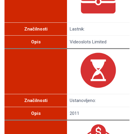
Značilnosti
Lastnik:
Opis
Videoslots Limited
Značilnosti
Ustanovljeno:
Opis
2011