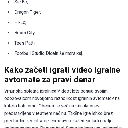
Sic Bo;
Dragon Tiger;
Hi-Lo;
Boom City;
Teen Patti;
Football Studio Dicein še marsikaj.
Kako začeti igrati video igralne
avtomate za pravi denar
Vrhunska spletna igralnica Videoslots ponuja svojim
oboževalcem neverjetno raznolikost igralnih avtomatov na
katero koli temo. Obenem je večina simulatorjev
predstavljena v testnem načinu. Takšne igre lahko brez
predhodne registracije enostavno zaženejo tudi gostje