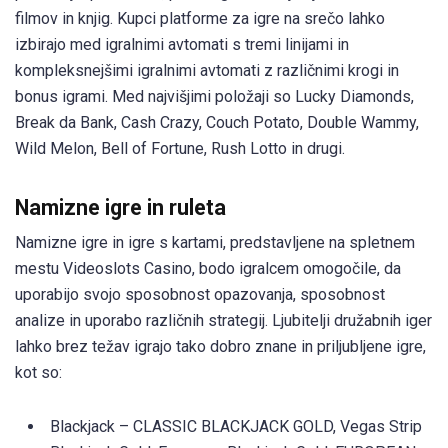
filmov in knjig. Kupci platforme za igre na srečo lahko
izbirajo med igralnimi avtomati s tremi linijami in
kompleksnejšimi igralnimi avtomati z različnimi krogi in
bonus igrami. Med najvišjimi položaji so Lucky Diamonds,
Break da Bank, Cash Crazy, Couch Potato, Double Wammy,
Wild Melon, Bell of Fortune, Rush Lotto in drugi.
Namizne igre in ruleta
Namizne igre in igre s kartami, predstavljene na spletnem
mestu Videoslots Casino, bodo igralcem omogočile, da
uporabijo svojo sposobnost opazovanja, sposobnost
analize in uporabo različnih strategij. Ljubitelji družabnih iger
lahko brez težav igrajo tako dobro znane in priljubljene igre,
kot so:
Blackjack – CLASSIC BLACKJACK GOLD, Vegas Strip