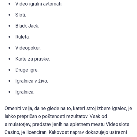
Video igralni avtomati.
Sloti.
Black Jack.
Ruleta.
Videopoker.
Karte za praske.
Druge igre.
Igralnica v živo.
Igralnica.
Omeniti velja, da ne glede na to, kateri stroj izbere igralec, je
lahko prepričan o poštenosti rezultatov. Vsak od
simulatorjev, predstavljenih na spletnem mestu Videoslots
Casino, je licenciran. Kakovost naprav dokazujejo ustrezni