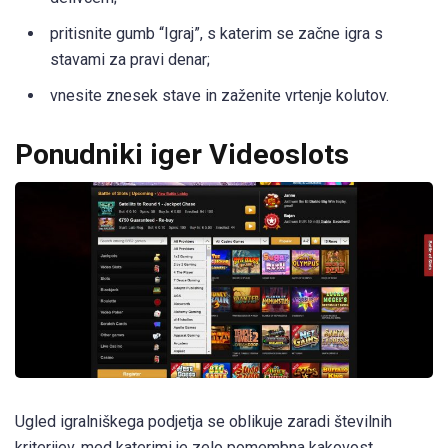
pritisnite gumb “Igraj”, s katerim se začne igra s
stavami za pravi denar;
vnesite znesek stave in zaženite vrtenje kolutov.
Ponudniki iger Videoslots
Ugled igralniškega podjetja se oblikuje zaradi številnih
kriterijev, med katerimi je zelo pomembna kakovost