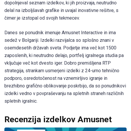
dopolnjeval seznam izdelkov, ki jih proizvaja, neutrudno
delal na izboljšavah grafike in uvajal inovativne rešitve, s
čimer je izstopal od svojih tekmecev.
Danes se ponudnik imenuje Amusnet Interactive in ima
sedež v Bolgariji. Izdelki razvijalca so splošno znani v
osemdesetih državah sveta. Podjetje ima več kot 1500
zaposlenih, ki neutrudno delajo, portfelj igralnega studia pa
vključuje več kot dvesto iger. Dobro premišljena RTP
strategija, strankam usmerjeni izdelki z 24-urno tehnično
podporo, osredotočenost na vznemirljivo igranje in
brezhibno grafično oblikovanje poskrbijo, da so ponudnikovi
izdelki vedno v povpraševanju na spletnih straneh različnih
spletnih igralnic.
Recenzija izdelkov Amusnet