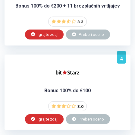
Bonus 100% do €200 + 11 brezplačnih vrtljajev
3.3
Igrajte zdaj
Preberi oceno
4
Bonus 100% do €100
3.0
Igrajte zdaj
Preberi oceno