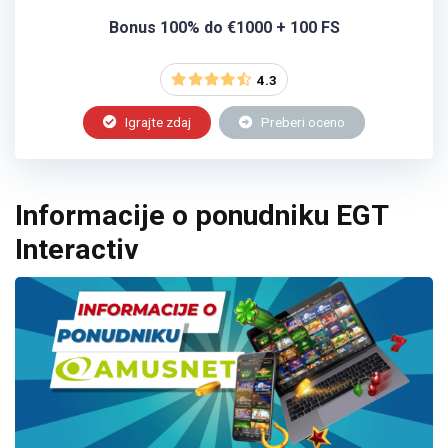
Bonus 100% do €1000 + 100 FS
4.3
Igrajte zdaj
Preberi oceno
Informacije o ponudniku EGT
Interactiv