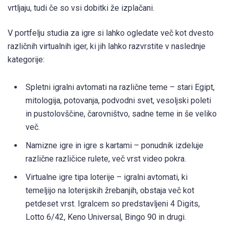
vrtljaju, tudi če so vsi dobitki že izplačani.
V portfelju studia za igre si lahko ogledate več kot dvesto
različnih virtualnih iger, ki jih lahko razvrstite v naslednje
kategorije:
Spletni igralni avtomati na različne teme – stari Egipt,
mitologija, potovanja, podvodni svet, vesoljski poleti
in pustolovščine, čarovništvo, sadne teme in še veliko
več.
Namizne igre in igre s kartami – ponudnik izdeluje
različne različice rulete, več vrst video pokra.
Virtualne igre tipa loterije – igralni avtomati, ki
temeljijo na loterijskih žrebanjih, obstaja več kot
petdeset vrst. Igralcem so predstavljeni 4 Digits,
Lotto 6/42, Keno Universal, Bingo 90 in drugi.