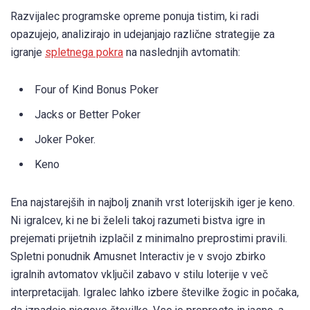
Razvijalec programske opreme ponuja tistim, ki radi
opazujejo, analizirajo in udejanjajo različne strategije za
igranje
spletnega pokra
na naslednjih avtomatih:
Four of Kind Bonus Poker
Jacks or Better Poker
Joker Poker.
Keno
Ena najstarejših in najbolj znanih vrst loterijskih iger je keno.
Ni igralcev, ki ne bi želeli takoj razumeti bistva igre in
prejemati prijetnih izplačil z minimalno preprostimi pravili.
Spletni ponudnik Amusnet Interactiv je v svojo zbirko
igralnih avtomatov vključil zabavo v stilu loterije v več
interpretacijah. Igralec lahko izbere številke žogic in počaka,