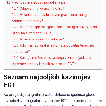
12
Prednosti in slabosti ponudnika iger
12.1
Odgovori na vprašanja o EGT
12.2
Ali lahko brez skrbi stavim pravi denar na igre
Amusnet Interactiv?
12.3
V katerih spletnih igralnicah lahko igralci iz Slovenije
igrajo na avtomatih EGT?
12.4
Ali ima razvijalec dovoljenje?
12.5
Kdo ima rad igralne avtomate podjetja Amusnet
Interactive?
12.6
Kako je možnost dodatnega bonusa (jackpot)
implementirana v igralnih avtomatih EGT?
Seznam najboljših kazinojev
EGT
Ko pregledujete igralni prostor določene igralnice glede
razpoložljivosti igralnih avtomatov EGT Interactiv, se morate