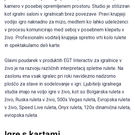
kamero v posebej opremljenem prostoru. Studio je stiliziran
kot igralni saloni v igralnicah brez povezave. Pravi krupjeji
vodijo igro naknadno za mizo, medtem ko lahko udeleženci
v procesu komunicirajo med seboj v posebnem klepetu v
živo. Profesionalni voditelj krupjeja spretno vrti kolo rulete
in spektakularno deli karte.
Glavni poudarek v produktih EGT Interactiv za igralnice v
živo je na razvoju različnih interpretacij spletne rulete. Na
zaslonu ima vsak igralec pri roki navidezno nadzorno
ploščo za stave in sodelovanje v igri. Ljubitelji igralnega
studia imajo na voljo igre v živo, kot so Bolgarska ruleta v
živo, Ruska ruleta v živo, 500x Vegas ruleta, Evropska ruleta
v živo, Speed ​​Live ruleta, Onyx ruleta, 120x dinamična ruleta,
evropska ruleta.
Igre s kartami