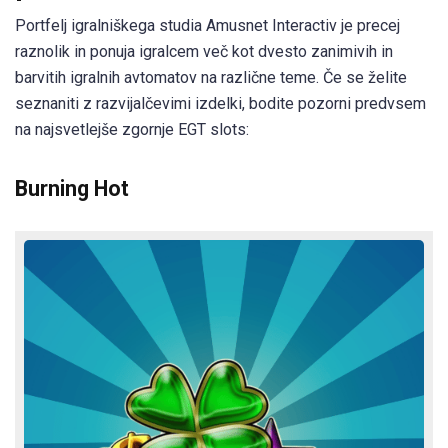
Portfelj igralniškega studia Amusnet Interactiv je precej
raznolik in ponuja igralcem več kot dvesto zanimivih in
barvitih igralnih avtomatov na različne teme. Če se želite
seznaniti z razvijalčevimi izdelki, bodite pozorni predvsem
na najsvetlejše zgornje EGT slots:
Burning Hot