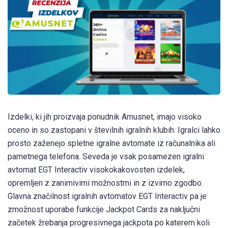
Izdelki, ki jih proizvaja ponudnik Amusnet, imajo visoko
oceno in so zastopani v številnih igralnih klubih. Igralci lahko
prosto zaženejo spletne igralne avtomate iz računalnika ali
pametnega telefona. Seveda je vsak posamezen igralni
avtomat EGT Interactiv visokokakovosten izdelek,
opremljen z zanimivimi možnostmi in z izvirno zgodbo.
Glavna značilnost igralnih avtomatov EGT Interactiv pa je
zmožnost uporabe funkcije Jackpot Cards za naključni
začetek žrebanja progresivnega jackpota po katerem koli