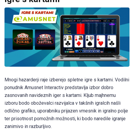
Mnogi hazarderji raje izberejo spletne igre s kartami. Vodilni
ponudnik Amusnet Interactiv predstavlja izbor dobro
zasnovanih navideznih iger s kartami. Kljub majhnemu
izboru bodo oboževalci razvijalca v takšnih igralcih našli
odlično grafiko, uporabniku prijazen vmesnik in igralno polje
ter prisotnost pomožnih možnosti, ki bodo naredile igranje
zanimivo in razburljivo.