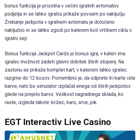
bonus funkcija je prisotna v večini igralnih avtomatov
podjetja in se lahko igralcu prikaže povsem po naključju.
Žrebanje jackpota v igralnem avtomatu je določeno
naključno in se lahko zgodi po katerem koli vrtilnem ciklu v
igralni seji.
Bonus funkcija Jackpot Cards je bonus igra, v kateri ima
igralec možnost zadeti glavni dobitek štirih stopenj. Na
zaslonu se prikaže komplet kart, v katerem lahko igralec
razgrne do 12 kosov. Pomembno je, da odprete tri karte iste
barve, nato bo simulator izplačal enega od štirih jackpotov
glede na prejeto barvo. Velikost nagradnega sklada, ko
raste, izgleda takole: križec, karo, srce, pik.
EGT Interactiv Live Casino