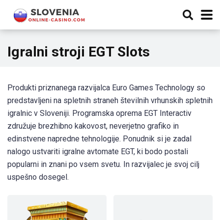
Igralni stroji EGT Slots
Produkti priznanega razvijalca Euro Games Technology so
predstavljeni na spletnih straneh številnih vrhunskih spletnih
igralnic v Sloveniji. Programska oprema EGT Interactiv
združuje brezhibno kakovost, neverjetno grafiko in
edinstvene napredne tehnologije. Ponudnik si je zadal
nalogo ustvariti igralne avtomate EGT, ki bodo postali
popularni in znani po vsem svetu. In razvijalec je svoj cilj
uspešno dosegel.