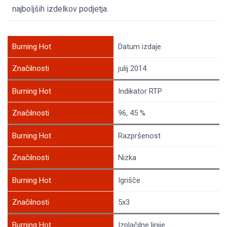
najboljših izdelkov podjetja.
Burning Hot
Datum izdaje
Značilnosti
julij 2014
Burning Hot
Indikator RTP
Značilnosti
96, 45 %
Burning Hot
Razpršenost
Značilnosti
Nizka
Burning Hot
Igrišče
Značilnosti
5х3
Burning Hot
Izplačilne linije