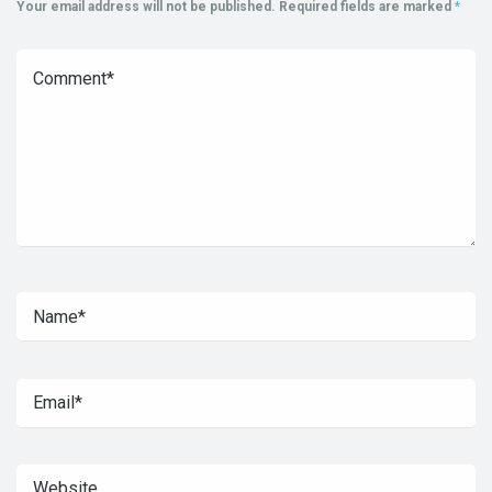
Your email address will not be published.
Required fields are marked
*