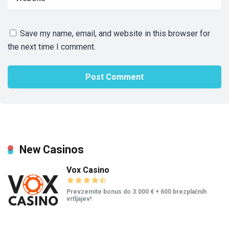
Save my name, email, and website in this browser for
the next time I comment.
New Casinos
Vox Casino
Prevzemite bonus do 3.000 € + 600 brezplačnih
vrtljajev!