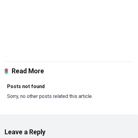
Read More
Posts not found
Sorry, no other posts related this article.
Leave a Reply