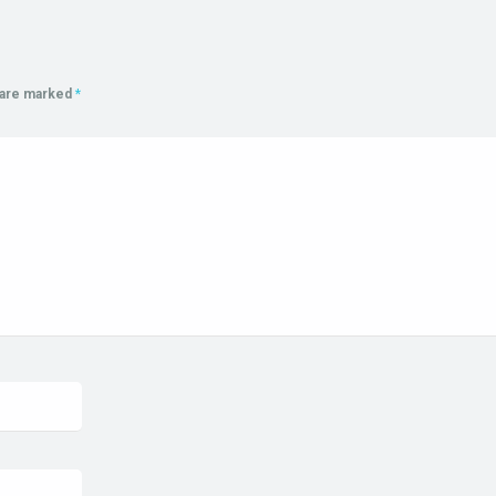
s are marked
*