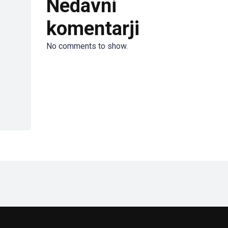
Nedavni
komentarji
No comments to show.