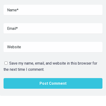
Save my name, email, and website in this browser for
the next time I comment.