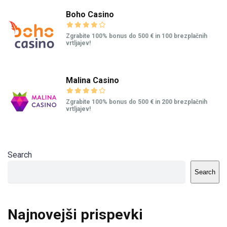
Boho Casino
Zgrabite 100% bonus do 500 € in 100 brezplačnih
vrtljajev!
Malina Casino
Zgrabite 100% bonus do 500 € in 200 brezplačnih
vrtljajev!
Search
Search
Najnovejši prispevki