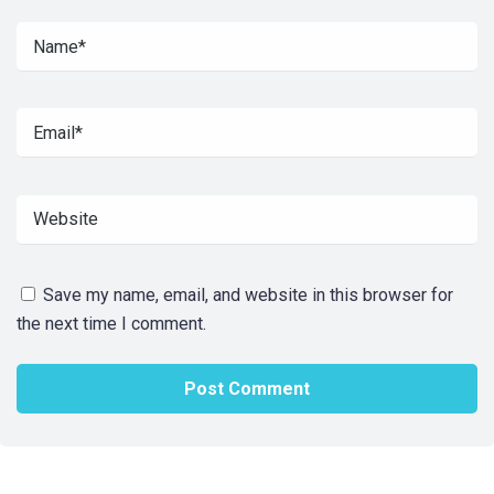
Save my name, email, and website in this browser for
the next time I comment.