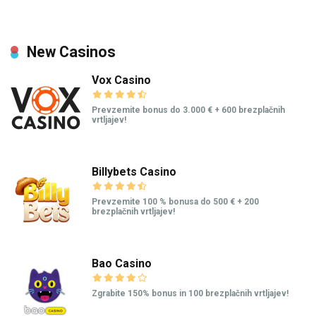
New Casinos
Vox Casino
Prevzemite bonus do 3.000 € + 600 brezplačnih
vrtljajev!
Billybets Casino
Prevzemite 100 % bonusa do 500 € + 200
brezplačnih vrtljajev!
Bao Casino
Zgrabite 150% bonus in 100 brezplačnih vrtljajev!