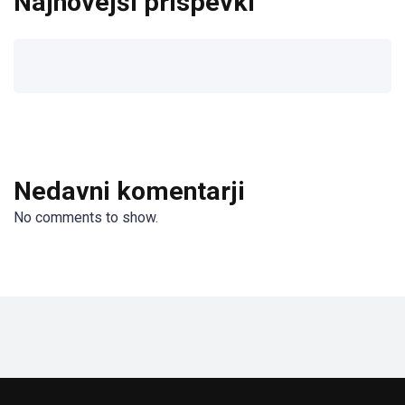
Najnovejši prispevki
Nedavni komentarji
No comments to show.