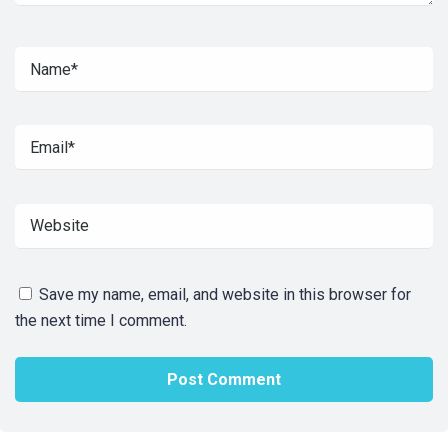
Save my name, email, and website in this browser for
the next time I comment.