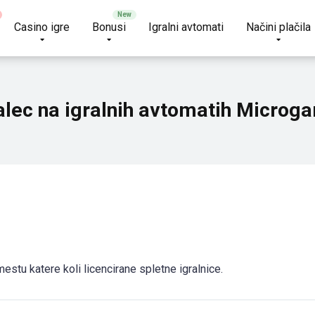
Casino igre
Bonusi
Igralni avtomati
Načini plačila
ralec na igralnih avtomatih Microg
stu katere koli licencirane spletne igralnice.