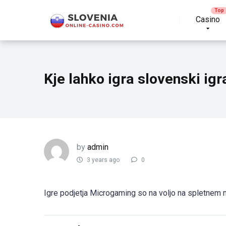
Casino
Kje lahko igra slovenski ig
by
admin
3 years ago
0
Igre podjetja Microgaming so na voljo na spletnem me