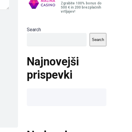
Zgrabite 100% bonus do
500 € in 200 brezplačnih
vrtljajev!
Search
Search
Najnovejši
prispevki