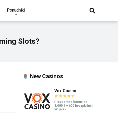
Ponudniki
aming Slots?
New Casinos
Vox Casino
Prevzemite bonus do
3.000 € + 600 brezplačnih
vrtljajev!