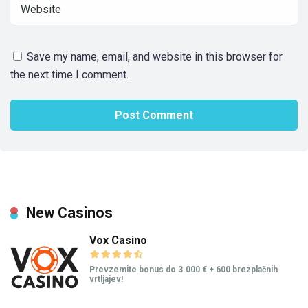
Save my name, email, and website in this browser for
the next time I comment.
New Casinos
Vox Casino
Prevzemite bonus do 3.000 € + 600 brezplačnih
vrtljajev!