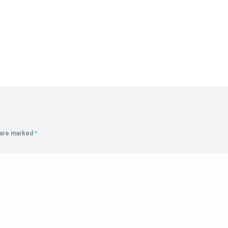
s are marked
*