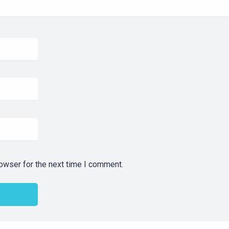
owser for the next time I comment.