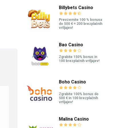
Billybets Casino
Prevzemite 100 % bonusa
do 500 € + 200 brezplačnih
vrtljajev!
Bao Casino
Zgrabite 150% bonus in
100 brezplačnih vrtljajev!
Boho Casino
Zgrabite 100% bonus do
500 € in 100 brezplačnih
vrtljajev!
Malina Casino