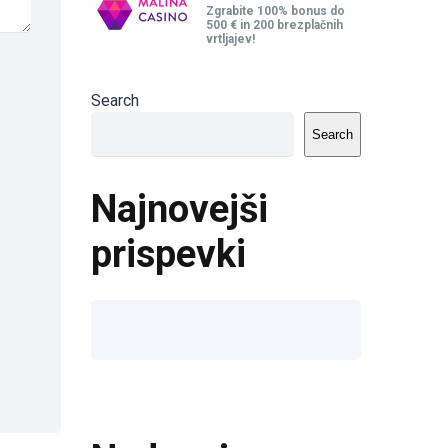
Zgrabite 100% bonus do
500 € in 200 brezplačnih
vrtljajev!
Search
Search
Najnovejši
prispevki