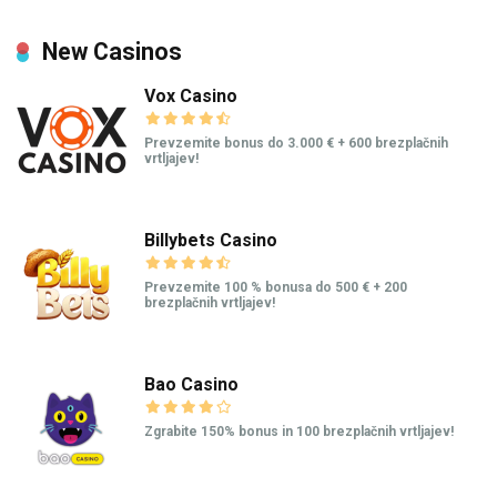
New Casinos
Vox Casino
Prevzemite bonus do 3.000 € + 600 brezplačnih
vrtljajev!
Billybets Casino
Prevzemite 100 % bonusa do 500 € + 200
brezplačnih vrtljajev!
Bao Casino
Zgrabite 150% bonus in 100 brezplačnih vrtljajev!