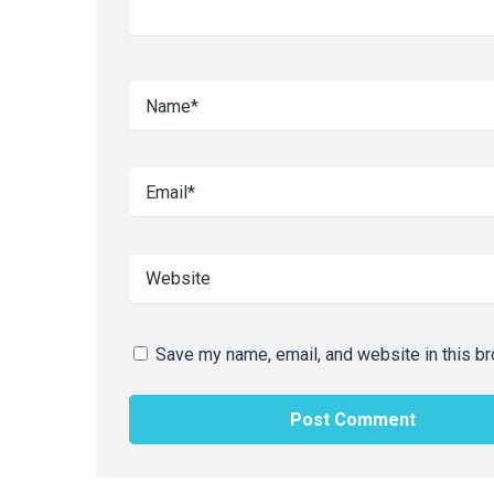
Save my name, email, and website in this br