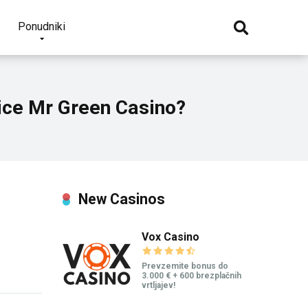
Ponudniki
nice Mr Green Casino?
New Casinos
Vox Casino
Prevzemite bonus do
3.000 € + 600 brezplačnih
vrtljajev!