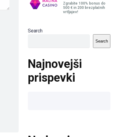
Zgrabite 100% bonus do
500 € in 200 brezplačnih
vrtljajev!
Search
Search
Najnovejši
prispevki