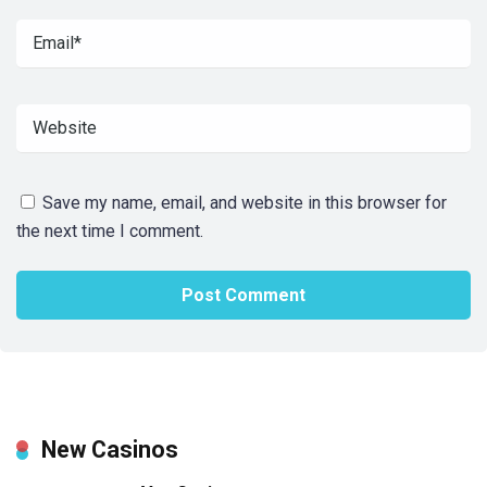
Save my name, email, and website in this browser for
the next time I comment.
New Casinos