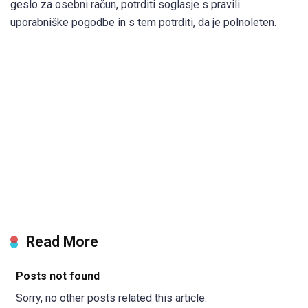
geslo za osebni račun, potrditi soglasje s pravili
uporabniške pogodbe in s tem potrditi, da je polnoleten.
Read More
Posts not found
Sorry, no other posts related this article.