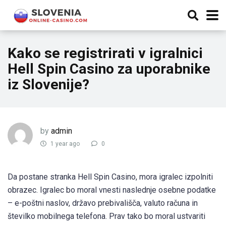
Kako se registrirati v igralnici
Hell Spin Casino za uporabnike
iz Slovenije?
by
admin
1 year ago
0
Da postane stranka Hell Spin Casino, mora igralec izpolniti
obrazec. Igralec bo moral vnesti naslednje osebne podatke
– e-poštni naslov, državo prebivališča, valuto računa in
številko mobilnega telefona. Prav tako bo moral ustvariti