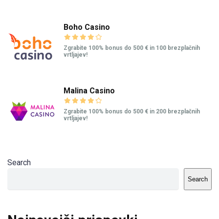
Boho Casino
Zgrabite 100% bonus do 500 € in 100 brezplačnih
vrtljajev!
Malina Casino
Zgrabite 100% bonus do 500 € in 200 brezplačnih
vrtljajev!
Search
Search