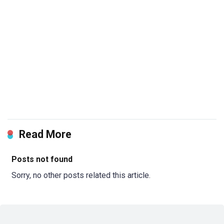
Read More
Posts not found
Sorry, no other posts related this article.