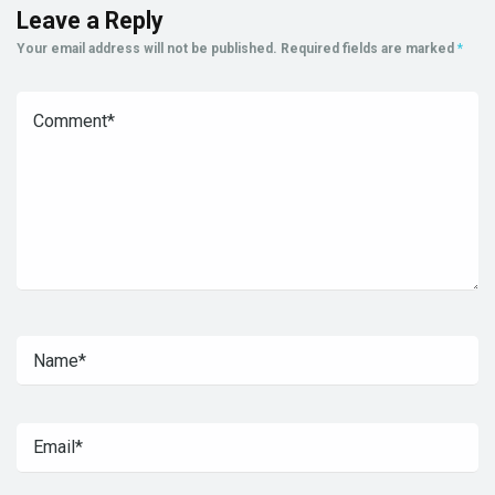
Leave a Reply
Your email address will not be published.
Required fields are marked
*