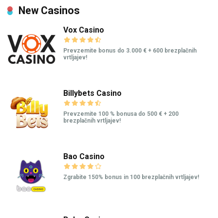
New Casinos
Vox Casino
Prevzemite bonus do 3.000 € + 600 brezplačnih
vrtljajev!
Billybets Casino
Prevzemite 100 % bonusa do 500 € + 200
brezplačnih vrtljajev!
Bao Casino
Zgrabite 150% bonus in 100 brezplačnih vrtljajev!