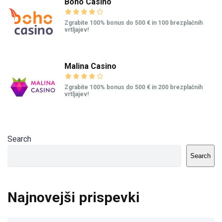
Boho Casino
Zgrabite 100% bonus do 500 € in 100 brezplačnih
vrtljajev!
Malina Casino
Zgrabite 100% bonus do 500 € in 200 brezplačnih
vrtljajev!
Search
Search
Najnovejši prispevki