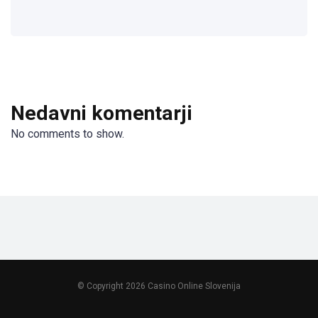
Nedavni komentarji
No comments to show.
© Copyright 2026 Casino Online Slovenija