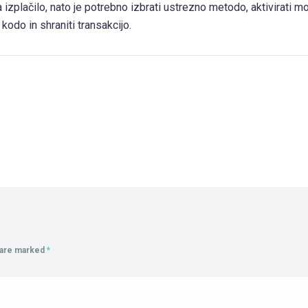
izplačilo, nato je potrebno izbrati ustrezno metodo, aktivirati m
kodo in shraniti transakcijo.
s are marked
*