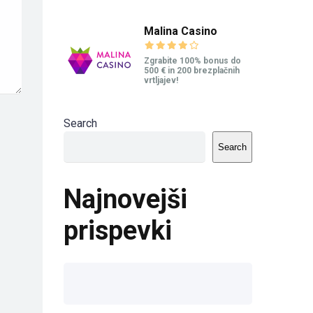
Malina Casino
Zgrabite 100% bonus do
500 € in 200 brezplačnih
vrtljajev!
Search
Search
Najnovejši
prispevki