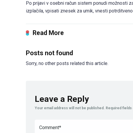
Po prijavi v osebni račun sistem ponudi možnosti za 
izplačila, vpisati znesek za umik, vnesti potrditveno 
Read More
Posts not found
Sorry, no other posts related this article.
Leave a Reply
Your email address will not be published.
Required field