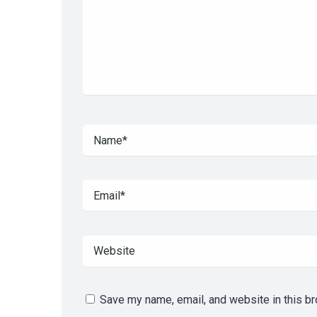
Save my name, email, and website in this br