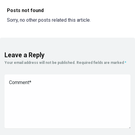
Posts not found
Sorry, no other posts related this article.
Leave a Reply
Your email address will not be published.
Required fields are marked
*