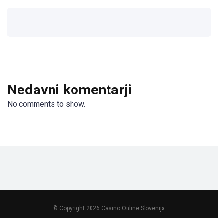
Nedavni komentarji
No comments to show.
© Copyright 2026 Casino Online Slovenija