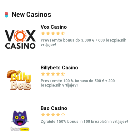
New Casinos
Vox Casino
Prevzemite bonus do 3.000 € + 600 brezplačnih
vrtljajev!
Billybets Casino
Prevzemite 100 % bonusa do 500 € + 200
brezplačnih vrtljajev!
Bao Casino
Zgrabite 150% bonus in 100 brezplačnih vrtljajev!