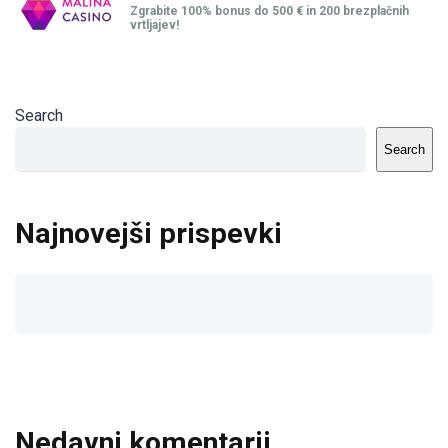
Zgrabite 100% bonus do 500 € in 200 brezplačnih
vrtljajev!
Search
Search
Najnovejši prispevki
Nedavni komentarji