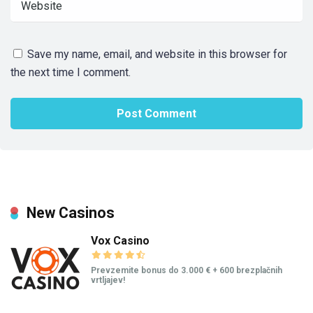
Save my name, email, and website in this browser for
the next time I comment.
New Casinos
Vox Casino
Prevzemite bonus do 3.000 € + 600 brezplačnih
vrtljajev!