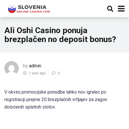
Ali Oshi Casino ponuja
brezplačen no deposit bonus?
by
admin
1 year ago
0
V okviru promocijske ponudbe lahko nov igralec po
registraciji prejme 20 brezplačnih vrtljajev za zagon
določenih spletnih slotov.