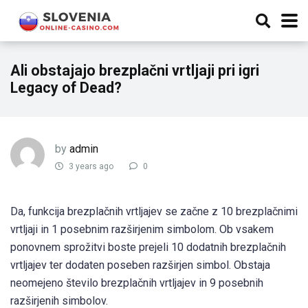
Ali obstajajo brezplačni vrtljaji pri igri
Legacy of Dead?
by
admin
3 years ago
0
Da, funkcija brezplačnih vrtljajev se začne z 10 brezplačnimi
vrtljaji in 1 posebnim razširjenim simbolom. Ob vsakem
ponovnem sprožitvi boste prejeli 10 dodatnih brezplačnih
vrtljajev ter dodaten poseben razširjen simbol. Obstaja
neomejeno število brezplačnih vrtljajev in 9 posebnih
razširjenih simbolov.