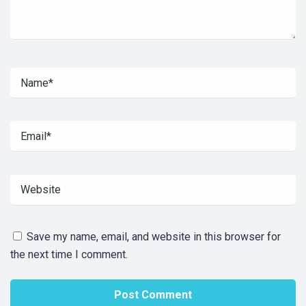
Save my name, email, and website in this browser for
the next time I comment.