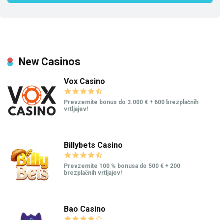
New Casinos
Vox Casino
Prevzemite bonus do 3.000 € + 600 brezplačnih
vrtljajev!
Billybets Casino
Prevzemite 100 % bonusa do 500 € + 200
brezplačnih vrtljajev!
Bao Casino