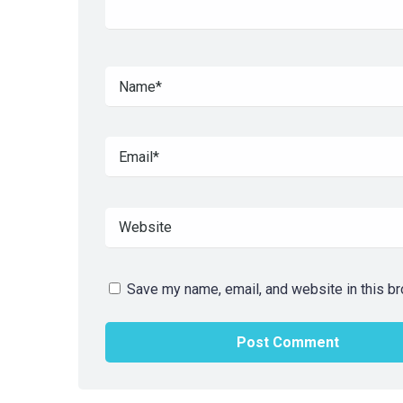
Save my name, email, and website in this br