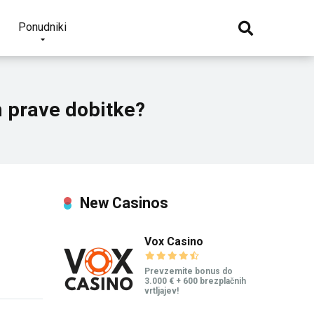
Ponudniki
m prave dobitke?
New Casinos
Vox Casino
Prevzemite bonus do
3.000 € + 600 brezplačnih
vrtljajev!