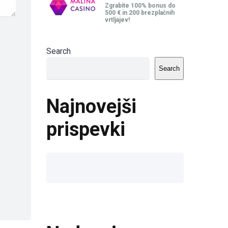
Zgrabite 100% bonus do
500 € in 200 brezplačnih
vrtljajev!
Search
Search
Najnovejši
prispevki