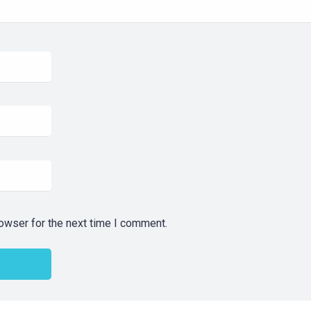
owser for the next time I comment.