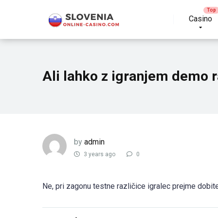
Casino
Ali lahko z igranjem demo 
by
admin
3 years ago
0
Ne, pri zagonu testne različice igralec prejme dobitek