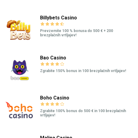
Billybets Casino
Prevzemite 100 % bonusa do 500 € + 200
brezplačnih vrtljajev!
Bao Casino
Zgrabite 150% bonus in 100 brezplačnih vrtljajev!
Boho Casino
Zgrabite 100% bonus do 500 € in 100 brezplačnih
vrtljajev!
Malina Casino