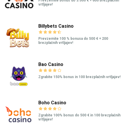
Prevzemite bonus do 3.000 € + 600 brezplačnih
vrtljajev!
Billybets Casino
Prevzemite 100 % bonusa do 500 € + 200
brezplačnih vrtljajev!
Bao Casino
Zgrabite 150% bonus in 100 brezplačnih vrtljajev!
Boho Casino
Zgrabite 100% bonus do 500 € in 100 brezplačnih
vrtljajev!