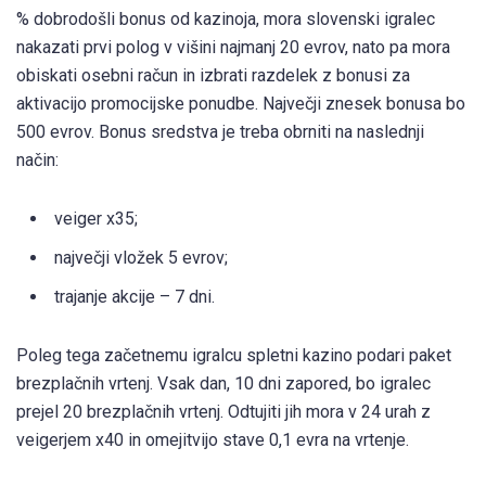
% dobrodošli bonus od kazinoja, mora slovenski igralec
nakazati prvi polog v višini najmanj 20 evrov, nato pa mora
obiskati osebni račun in izbrati razdelek z bonusi za
aktivacijo promocijske ponudbe. Največji znesek bonusa bo
500 evrov. Bonus sredstva je treba obrniti na naslednji
način:
veiger x35;
največji vložek 5 evrov;
trajanje akcije – 7 dni.
Poleg tega začetnemu igralcu spletni kazino podari paket
brezplačnih vrtenj. Vsak dan, 10 dni zapored, bo igralec
prejel 20 brezplačnih vrtenj. Odtujiti jih mora v 24 urah z
veigerjem x40 in omejitvijo stave 0,1 evra na vrtenje.