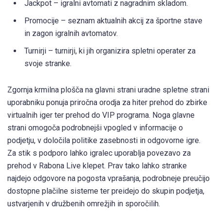
Jackpot – igralni avtomati z nagradnim skladom.
Promocije – seznam aktualnih akcij za športne stave
in zagon igralnih avtomatov.
Turnirji – turnirji, ki jih organizira spletni operater za
svoje stranke.
Zgornja krmilna plošča na glavni strani uradne spletne strani
uporabniku ponuja priročna orodja za hiter prehod do zbirke
virtualnih iger ter prehod do VIP programa. Noga glavne
strani omogoča podrobnejši vpogled v informacije o
podjetju, v določila politike zasebnosti in odgovorne igre.
Za stik s podporo lahko igralec uporablja povezavo za
prehod v Rabona Live klepet. Prav tako lahko stranke
najdejo odgovore na pogosta vprašanja, podrobneje preučijo
dostopne plačilne sisteme ter preidejo do skupin podjetja,
ustvarjenih v družbenih omrežjih in sporočilih.