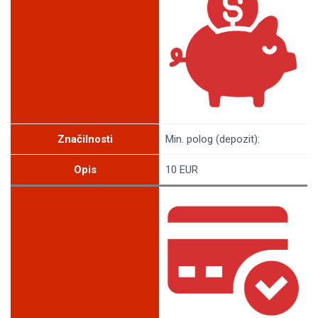
Značilnosti
Min. polog (depozit):
Opis
10 EUR