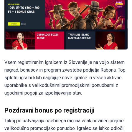
Vsem registriranim igralcem iz Slovenije je na voljo sistem
nagrad, bonusov in program zvestobe podjetja Rabona. Top
spletni igralni klub nagrajuje nove igralce in veseli aktivne
uporabnike s velikodušnimi promocijskimi ponudbami z
ugodnimi pogoji za izpolnjevanje stav.
Pozdravni bonus po registraciji
Takoj po ustvarjanju osebnega računa vsak novinec prejme
velikodušno promocijsko ponudbo. Igralec se lahko odloči