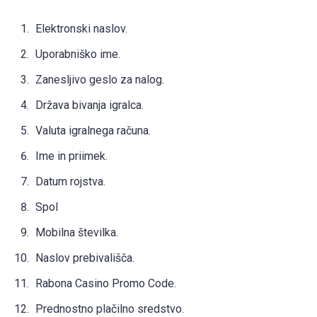
Elektronski naslov.
Uporabniško ime.
Zanesljivo geslo za nalog.
Država bivanja igralca.
Valuta igralnega računa.
Ime in priimek.
Datum rojstva.
Spol
Mobilna številka.
Naslov prebivališča.
Rabona Casino Promo Code.
Prednostno plačilno sredstvo.