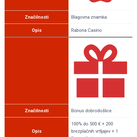
Značilnosti
Blagovna znamka:
Opis
Rabona Casino
Značilnosti
Bonus dobrodošlice:
100% do 500 € + 200
Opis
brezplačnih vrtljajev + 1