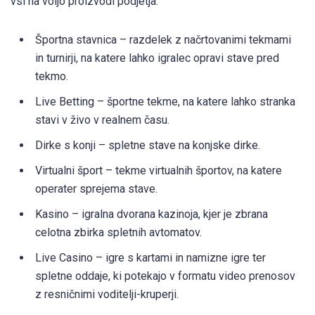
vsi na voljo proizvodi podjetja:
Športna stavnica – razdelek z načrtovanimi tekmami
in turnirji, na katere lahko igralec opravi stave pred
tekmo.
Live Betting – športne tekme, na katere lahko stranka
stavi v živo v realnem času.
Dirke s konji – spletne stave na konjske dirke.
Virtualni šport – tekme virtualnih športov, na katere
operater sprejema stave.
Kasino – igralna dvorana kazinoja, kjer je zbrana
celotna zbirka spletnih avtomatov.
Live Casino – igre s kartami in namizne igre ter
spletne oddaje, ki potekajo v formatu video prenosov
z resničnimi voditelji-kruperji.