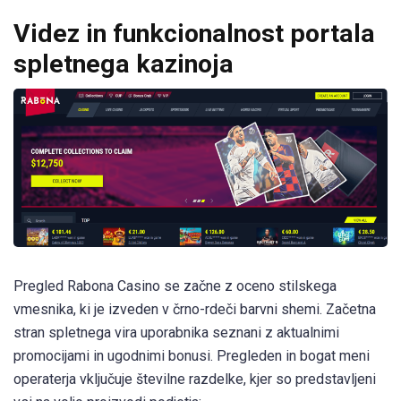
Videz in funkcionalnost portala
spletnega kazinoja
Pregled Rabona Casino se začne z oceno stilskega
vmesnika, ki je izveden v črno-rdeči barvni shemi. Začetna
stran spletnega vira uporabnika seznani z aktualnimi
promocijami in ugodnimi bonusi. Pregleden in bogat meni
operaterja vključuje številne razdelke, kjer so predstavljeni