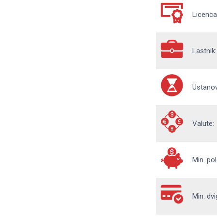
Licenca
Lastnik:
Ustanov
Valute:
Min. pol
Min. dvi