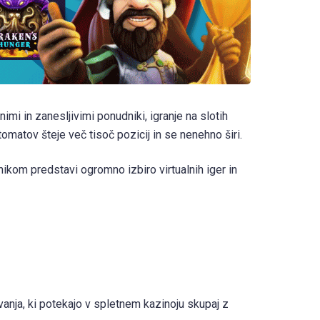
mi in zanesljivimi ponudniki, igranje na slotih
omatov šteje več tisoč pozicij in se nenehno širi.
nikom predstavi ogromno izbiro virtualnih iger in
ovanja, ki potekajo v spletnem kazinoju skupaj z