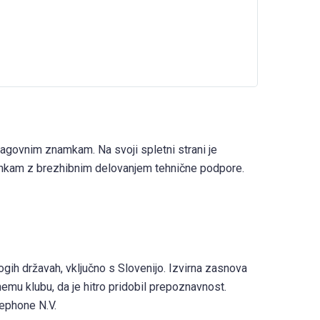
lagovnim znamkam. Na svoji spletni strani je
rankam z brezhibnim delovanjem tehnične podpore.
nogih državah, vključno s Slovenijo. Izvirna zasnova
nemu klubu, da je hitro pridobil prepoznavnost.
lephone N.V.