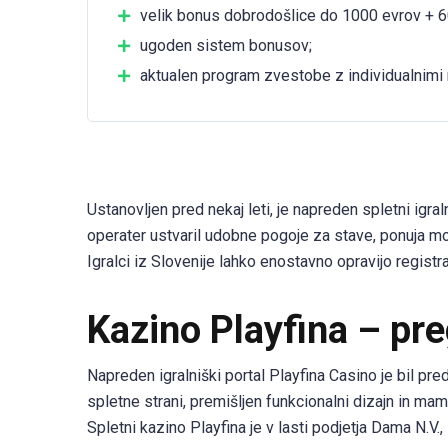
velik bonus dobrodošlice do 1000 evrov + 60
ugoden sistem bonusov;
aktualen program zvestobe z individualnimi
Ustanovljen pred nekaj leti, je napreden spletni igr
operater ustvaril udobne pogoje za stave, ponuja m
Igralci iz Slovenije lahko enostavno opravijo registr
Kazino Playfina – pr
Napreden igralniški portal Playfina Casino je bil pred
spletne strani, premišljen funkcionalni dizajn in mam
Spletni kazino Playfina je v lasti podjetja Dama N.V.,