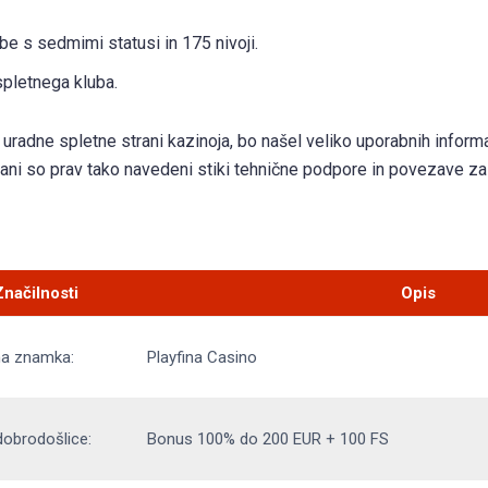
 s sedmimi statusi in 175 nivoji.
spletnega kluba.
adne spletne strani kazinoja, bo našel veliko uporabnih informacij
rani so prav tako navedeni stiki tehnične podpore in povezave za
Značilnosti
Opis
na znamka:
Playfina Casino
obrodošlice:
Bonus 100% do 200 EUR + 100 FS