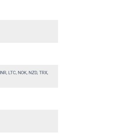
INR, LTC, NOK, NZD, TRX,