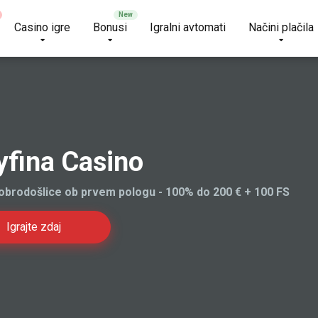
Casino igre
Bonusi
Igralni avtomati
Načini plačila
yfina Casino
dobrodošlice ob prvem pologu - 100% do 200 € + 100 FS
Igrajte zdaj