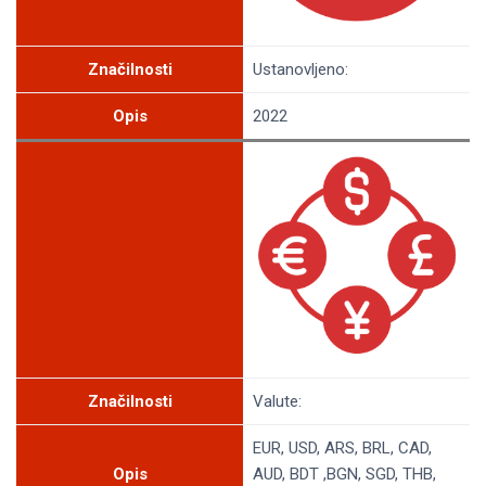
Značilnosti
Ustanovljeno:
Opis
2022
Značilnosti
Valute:
EUR, USD, ARS, BRL, CAD,
Opis
AUD, BDT ,BGN, SGD, THB,