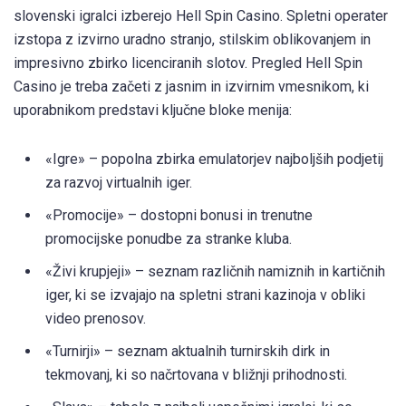
slovenski igralci izberejo Hell Spin Casino. Spletni operater
izstopa z izvirno uradno stranjo, stilskim oblikovanjem in
impresivno zbirko licenciranih slotov. Pregled Hell Spin
Casino je treba začeti z jasnim in izvirnim vmesnikom, ki
uporabnikom predstavi ključne bloke menija:
«Igre» – popolna zbirka emulatorjev najboljših podjetij
za razvoj virtualnih iger.
«Promocije» – dostopni bonusi in trenutne
promocijske ponudbe za stranke kluba.
«Živi krupjeji» – seznam različnih namiznih in kartičnih
iger, ki se izvajajo na spletni strani kazinoja v obliki
video prenosov.
«Turnirji» – seznam aktualnih turnirskih dirk in
tekmovanj, ki so načrtovana v bližnji prihodnosti.