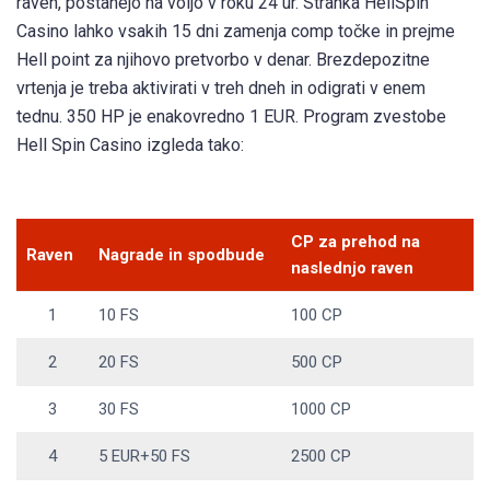
raven, postanejo na voljo v roku 24 ur. Stranka HellSpin
Casino lahko vsakih 15 dni zamenja comp točke in prejme
Hell point za njihovo pretvorbo v denar. Brezdepozitne
vrtenja je treba aktivirati v treh dneh in odigrati v enem
tednu. 350 HP je enakovredno 1 EUR. Program zvestobe
Hell Spin Casino izgleda tako:
CP za prehod na
Raven
Nagrade in spodbude
naslednjo raven
1
10 FS
100 CP
2
20 FS
500 CP
3
30 FS
1000 CP
4
5 EUR+50 FS
2500 CP