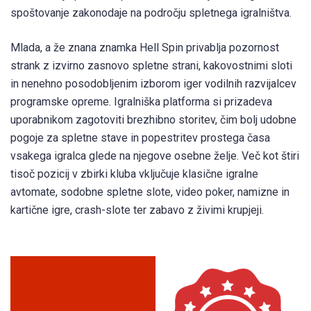
spoštovanje zakonodaje na področju spletnega igralništva.
Mlada, a že znana znamka Hell Spin privablja pozornost
strank z izvirno zasnovo spletne strani, kakovostnimi sloti
in nenehno posodobljenim izborom iger vodilnih razvijalcev
programske opreme. Igralniška platforma si prizadeva
uporabnikom zagotoviti brezhibno storitev, čim bolj udobne
pogoje za spletne stave in popestritev prostega časa
vsakega igralca glede na njegove osebne želje. Več kot štiri
tisoč pozicij v zbirki kluba vključuje klasične igralne
avtomate, sodobne spletne slote, video poker, namizne in
kartične igre, crash-slote ter zabavo z živimi krupjeji.