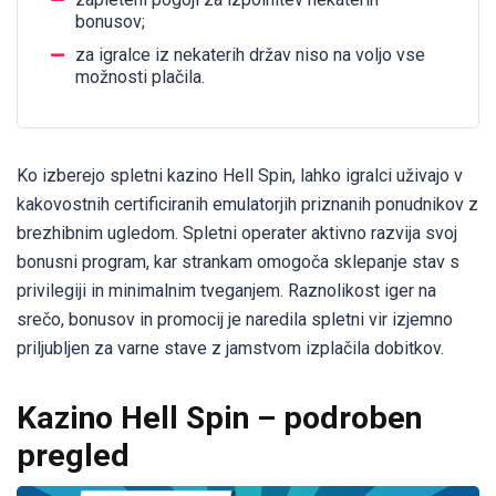
bonusov;
za igralce iz nekaterih držav niso na voljo vse
možnosti plačila.
Ko izberejo spletni kazino Hell Spin, lahko igralci uživajo v
kakovostnih certificiranih emulatorjih priznanih ponudnikov z
brezhibnim ugledom. Spletni operater aktivno razvija svoj
bonusni program, kar strankam omogoča sklepanje stav s
privilegiji in minimalnim tveganjem. Raznolikost iger na
srečo, bonusov in promocij je naredila spletni vir izjemno
priljubljen za varne stave z jamstvom izplačila dobitkov.
Kazino Hell Spin – podroben
pregled