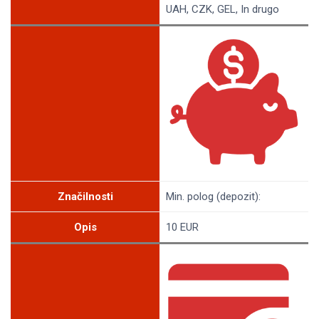
UAH, CZK, GEL, In drugo
Značilnosti
Min. polog (depozit):
Opis
10 EUR