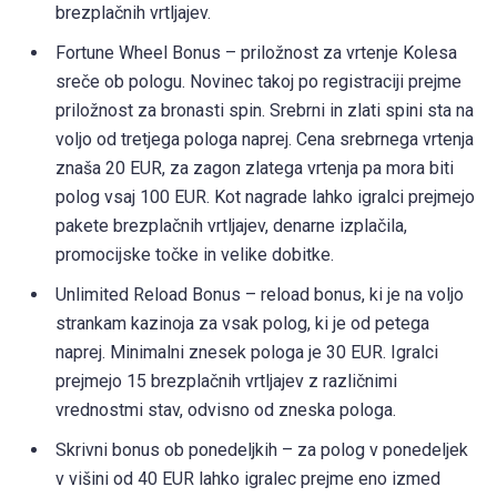
brezplačnih vrtljajev.
Fortune Wheel Bonus – priložnost za vrtenje Kolesa
sreče ob pologu. Novinec takoj po registraciji prejme
priložnost za bronasti spin. Srebrni in zlati spini sta na
voljo od tretjega pologa naprej. Cena srebrnega vrtenja
znaša 20 EUR, za zagon zlatega vrtenja pa mora biti
polog vsaj 100 EUR. Kot nagrade lahko igralci prejmejo
pakete brezplačnih vrtljajev, denarne izplačila,
promocijske točke in velike dobitke.
Unlimited Reload Bonus – reload bonus, ki je na voljo
strankam kazinoja za vsak polog, ki je od petega
naprej. Minimalni znesek pologa je 30 EUR. Igralci
prejmejo 15 brezplačnih vrtljajev z različnimi
vrednostmi stav, odvisno od zneska pologa.
Skrivni bonus ob ponedeljkih – za polog v ponedeljek
v višini od 40 EUR lahko igralec prejme eno izmed