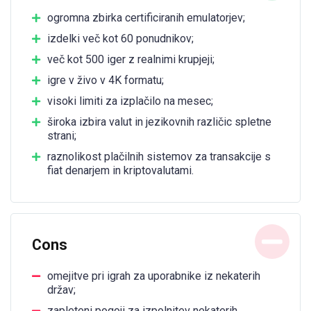
ogromna zbirka certificiranih emulatorjev;
izdelki več kot 60 ponudnikov;
več kot 500 iger z realnimi krupjeji;
igre v živo v 4K formatu;
visoki limiti za izplačilo na mesec;
široka izbira valut in jezikovnih različic spletne
strani;
raznolikost plačilnih sistemov za transakcije s
fiat denarjem in kriptovalutami.
Cons
omejitve pri igrah za uporabnike iz nekaterih
držav;
zapleteni pogoji za izpolnitev nekaterih