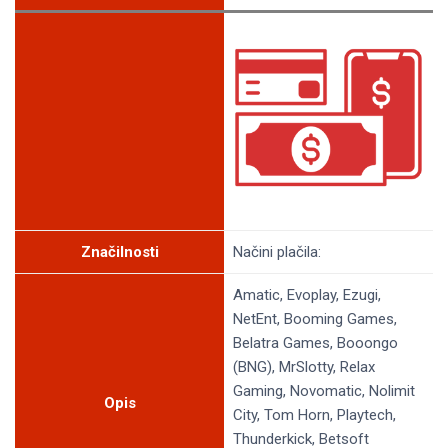
Značilnosti
Načini plačila:
Amatic, Evoplay, Ezugi,
NetEnt, Booming Games,
Belatra Games, Booongo
(BNG), MrSlotty, Relax
Gaming, Novomatic, Nolimit
Opis
City, Tom Horn, Playtech,
Thunderkick, Betsoft