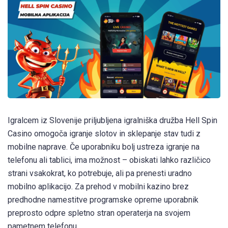
Igralcem iz Slovenije priljubljena igralniška družba Hell Spin
Casino omogoča igranje slotov in sklepanje stav tudi z
mobilne naprave. Če uporabniku bolj ustreza igranje na
telefonu ali tablici, ima možnost – obiskati lahko različico
strani vsakokrat, ko potrebuje, ali pa prenesti uradno
mobilno aplikacijo. Za prehod v mobilni kazino brez
predhodne namestitve programske opreme uporabnik
preprosto odpre spletno stran operaterja na svojem
pametnem telefonu.