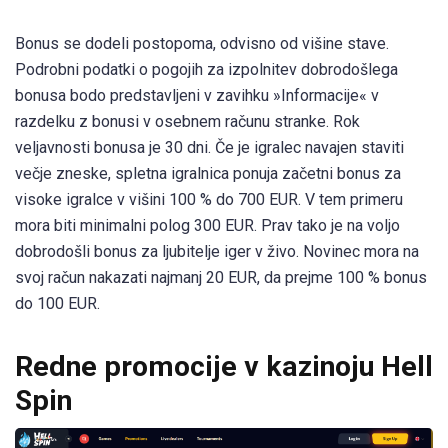
Bonus se dodeli postopoma, odvisno od višine stave.
Podrobni podatki o pogojih za izpolnitev dobrodošlega
bonusa bodo predstavljeni v zavihku »Informacije« v
razdelku z bonusi v osebnem računu stranke. Rok
veljavnosti bonusa je 30 dni. Če je igralec navajen staviti
večje zneske, spletna igralnica ponuja začetni bonus za
visoke igralce v višini 100 % do 700 EUR. V tem primeru
mora biti minimalni polog 300 EUR. Prav tako je na voljo
dobrodošli bonus za ljubitelje iger v živo. Novinec mora na
svoj račun nakazati najmanj 20 EUR, da prejme 100 % bonus
do 100 EUR.
Redne promocije v kazinoju Hell
Spin