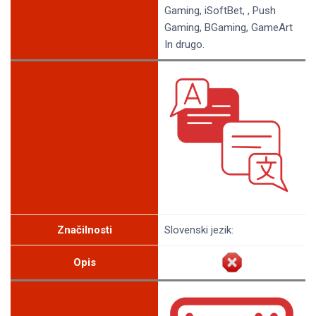
Gaming, iSoftBet, , Push
Gaming, BGaming, GameArt
In drugo.
Značilnosti
Slovenski jezik:
Opis