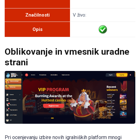
Značilnosti
V živo:
Opis
Oblikovanje in vmesnik uradne
strani
Pri ocenjevanju izbire novih igralniških platform mnogi