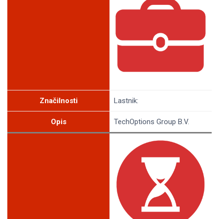
Značilnosti
Lastnik:
Opis
TechOptions Group B.V.