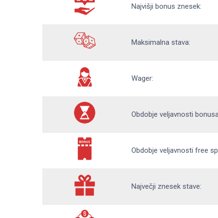
Najvišji bonus znesek:
Maksimalna stava:
Wager:
Obdobje veljavnosti bonusa
Obdobje veljavnosti free sp
Največji znesek stave: