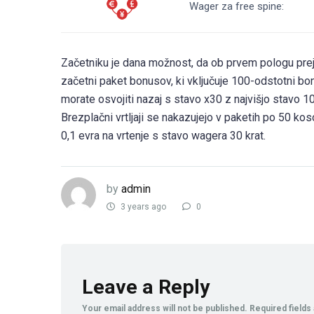
Wager za free spine:
Začetniku je dana možnost, da ob prvem pologu prejm
začetni paket bonusov, ki vključuje 100-odstotni bon
morate osvojiti nazaj s stavo x30 z najvišjo stavo 10
Brezplačni vrtljaji se nakazujejo v paketih po 50 kos
0,1 evra na vrtenje s stavo wagera 30 krat.
by
admin
3 years ago
0
Leave a Reply
Your email address will not be published.
Required field