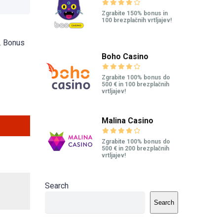
Zgrabite 150% bonus in
100 brezplačnih vrtljajev!
v. Bonus
Boho Casino
Zgrabite 100% bonus do
500 € in 100 brezplačnih
vrtljajev!
Malina Casino
Zgrabite 100% bonus do
500 € in 200 brezplačnih
vrtljajev!
Search
Search