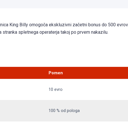
ralnica King Billy omogoča ekskluzivni začetni bonus do 500 evro
 stranka spletnega operaterja takoj po prvem nakazilu.
Pomen
10 evro
100 % od pologa