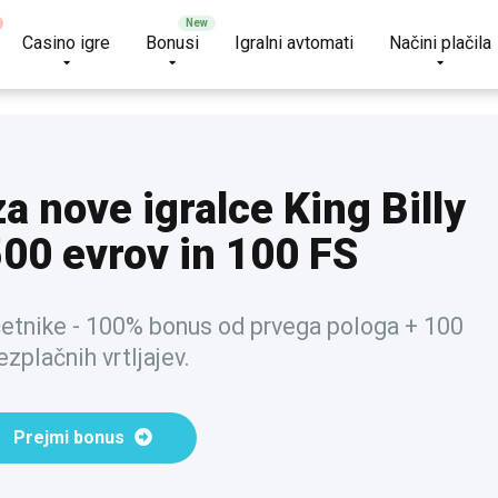
Casino igre
Bonusi
Igralni avtomati
Načini plačila
a nove igralce King Billy
00 evrov in 100 FS
ačetnike - 100% bonus od prvega pologa + 100
ezplačnih vrtljajev.
Prejmi bonus